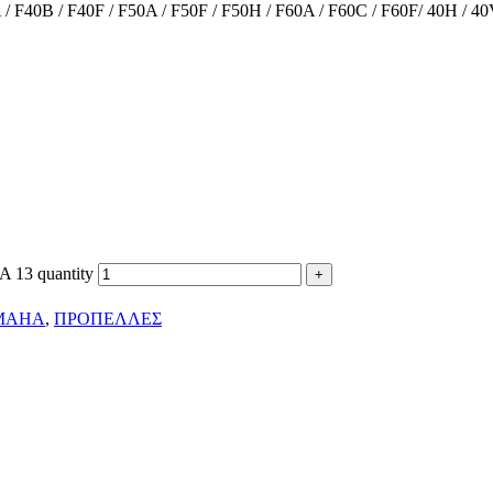
 F40F / F50A / F50F / F50H / F60A / F60C / F60F/ 40H / 40V /
13 quantity
MAHA
,
ΠΡΟΠΕΛΛΕΣ