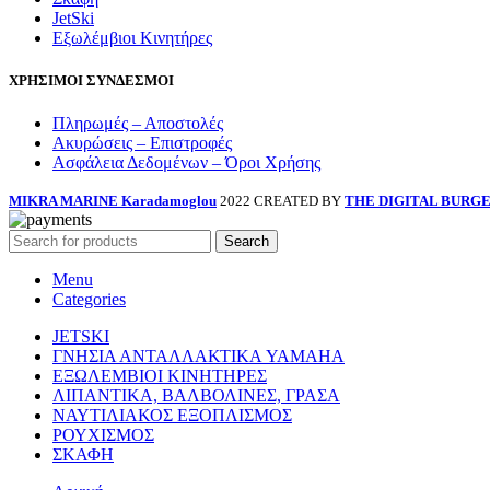
JetSki
Εξωλέμβιοι Κινητήρες
ΧΡΗΣΙΜΟΙ ΣΥΝΔΕΣΜΟΙ
Πληρωμές – Αποστολές
Ακυρώσεις – Επιστροφές
Ασφάλεια Δεδομένων – Όροι Χρήσης
MIKRA MARINE Karadamoglou
2022 CREATED BY
THE DIGITAL BURG
Search
Menu
Categories
JETSKI
ΓΝΗΣΙΑ ΑΝΤΑΛΛΑΚΤΙΚΑ YAMAHA
ΕΞΩΛΕΜΒΙΟΙ ΚΙΝΗΤΗΡΕΣ
ΛΙΠΑΝΤΙΚΑ, ΒΑΛΒΟΛΙΝΕΣ, ΓΡΑΣΑ
ΝΑΥΤΙΛΙΑΚΟΣ ΕΞΟΠΛΙΣΜΟΣ
ΡΟΥΧΙΣΜΟΣ
ΣΚΑΦΗ